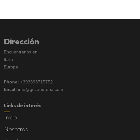
Dirección
Encuentranos en
Italia
Europa
Phone:
+393393715752
Email:
info@gozaeuropa.com
Links de interés
Inicio
Nosotros